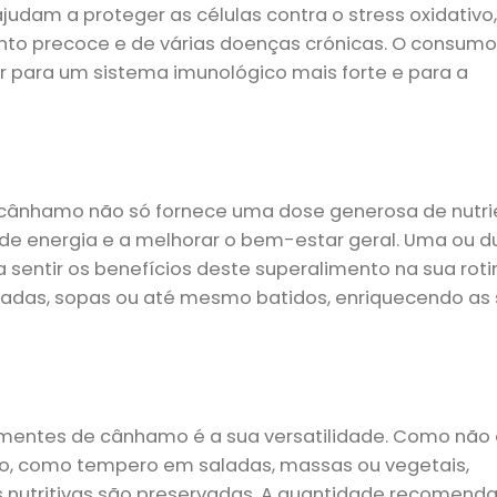
judam a proteger as células contra o stress oxidativo
nto precoce e de várias doenças crónicas. O consumo
uir para um sistema imunológico mais forte e para a
 cânhamo não só fornece uma dose generosa de nutri
e energia e a melhorar o bem-estar geral. Uma ou d
a sentir os benefícios deste superalimento na sua roti
saladas, sopas ou até mesmo batidos, enriquecendo as
mentes de cânhamo é a sua versatilidade. Como não 
io, como tempero em saladas, massas ou vegetais,
s nutritivas são preservadas. A quantidade recomend