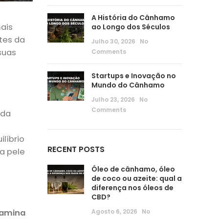
A História do Cânhamo
ais
ao Longo dos Séculos
tes da
Julho 30, 2026
No
suas
Comments
Startups e Inovação no
Mundo do Cânhamo
Julho 23, 2026
No
Comments
ada
líbrio
RECENT POSTS
a pele
Óleo de cânhamo, óleo
de coco ou azeite: qual a
diferença nos óleos de
CBD?
Agosto 6, 2026
No
tamina