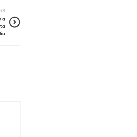
ER
e a
ita
lia