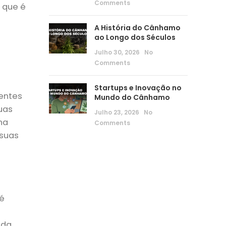
Comments
, que é
A História do Cânhamo
ao Longo dos Séculos
Julho 30, 2026
No
Comments
Startups e Inovação no
entes
Mundo do Cânhamo
uas
Julho 23, 2026
No
na
Comments
 suas
é
ada