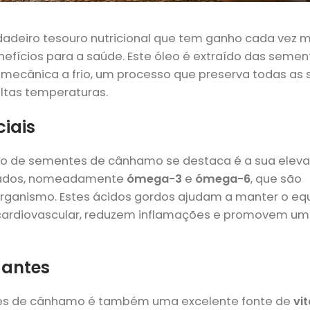
deiro tesouro nutricional que tem ganho cada vez m
efícios para a saúde. Este óleo é extraído das semen
ecânica a frio, um processo que preserva todas as 
altas temperaturas.
ciais
óleo de sementes de cânhamo se destaca é a sua elev
urados, nomeadamente
ómega-3
e
ómega-6
, que são
ganismo. Estes ácidos gordos ajudam a manter o equi
 cardiovascular, reduzem inflamações e promovem um
idantes
tes de cânhamo é também uma excelente fonte de
vi