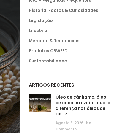
FAQ – Perguntas Frequentes
História, Factos & Curiosidades
Legislação
Lifestyle
Mercado & Tendências
Produtos CBWEED
Sustentabilidade
ARTIGOS RECENTES
Óleo de cânhamo, óleo
de coco ou azeite: qual a
diferença nos óleos de
CBD?
Agosto 6, 2026
No
Comments