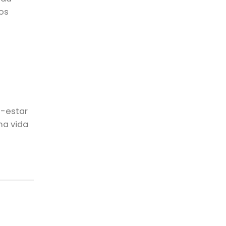
dos
m-estar
ma vida